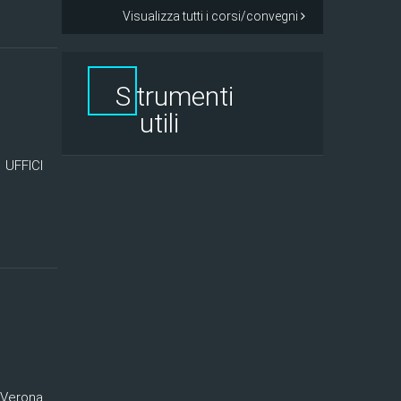
Visualizza tutti i corsi/convegni
S
trumenti
utili
 UFFICI
 Verona