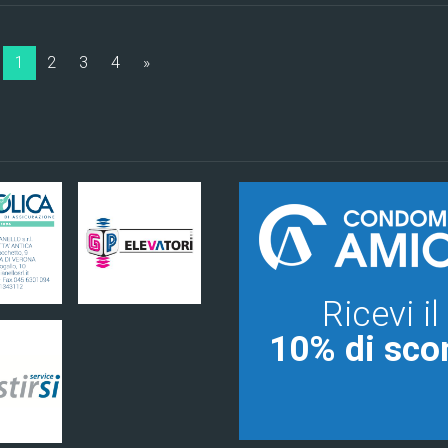
1
2
3
4
»
Ricevi il
10% di sco