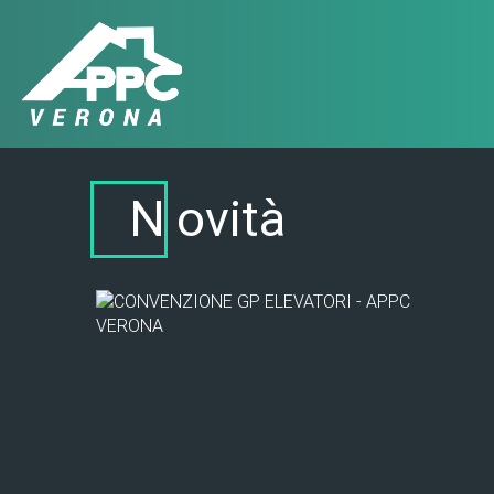
N
ovità