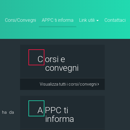
Corsi/Convegni
APPC ti informa
Link utili
Contattaci
C
orsi e
convegni
Visualizza tutti i corsi/convegni
A
PPC ti
C ha da
informa